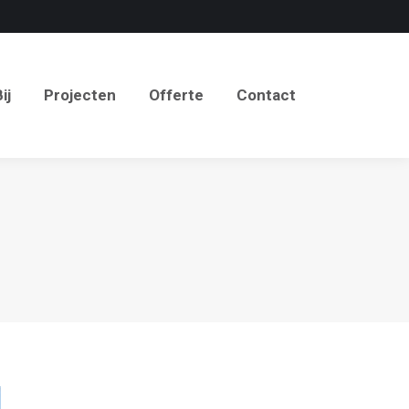
j
Projecten
Offerte
Contact
ij
Projecten
Offerte
Contact