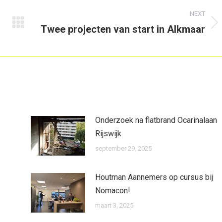
NEXT
Twee projecten van start in Alkmaar
Next
post:
Onderzoek na flatbrand Ocarinalaan
Rijswijk
september 29, 2025
Houtman Aannemers op cursus bij
Nomacon!
maart 3, 2025