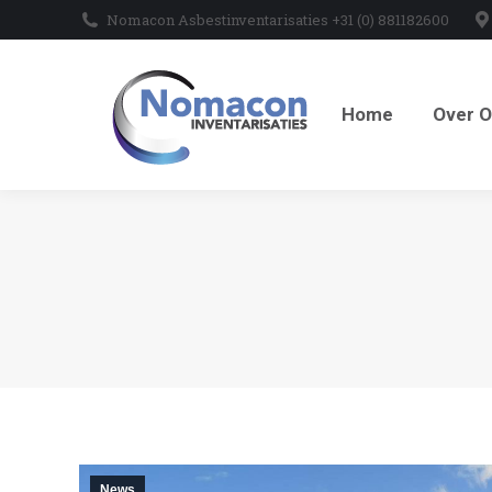
Nomacon Asbestinventarisaties +31 (0) 881182600
Home
Over O
Home
Over 
News