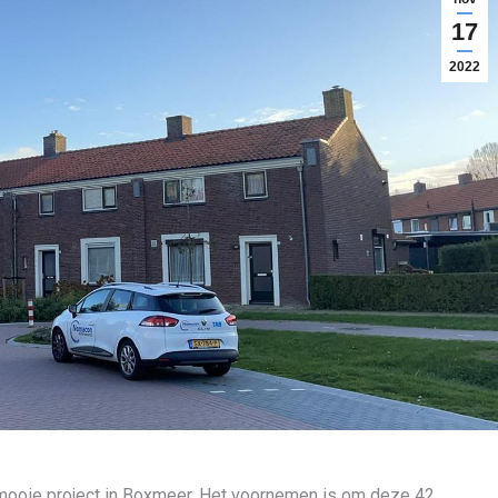
17
2022
 mooie project in Boxmeer. Het voornemen is om deze 42