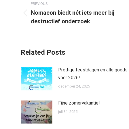
PREVIOUS
navigation
Nomacon biedt nét iets meer bij
Previous
destructief onderzoek
post:
Related Posts
Prettige feestdagen en alle goeds
voor 2026!
december 24, 2025
Fijne zomervakantie!
juli 31, 2025