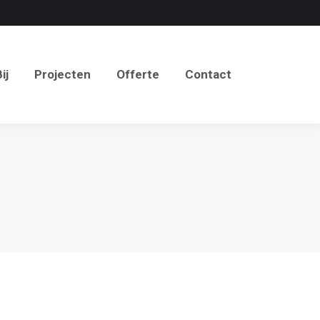
j
Projecten
Offerte
Contact
ij
Projecten
Offerte
Contact