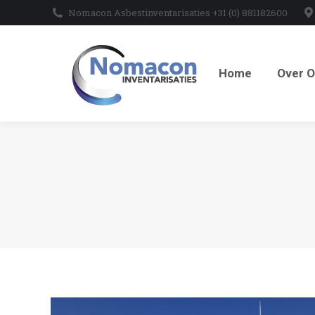
Nomacon Asbestinventarisaties +31 (0) 881182600
Home
Over O
Home
Over 